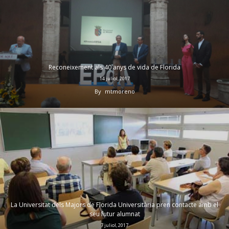
Reconeixement als 40 anys de vida de Florida
14 juliol, 2017
By
mtmoreno
La Universitat dels Majors de Florida Universitària pren contacte amb el
seu futur alumnat
7 juliol, 2017