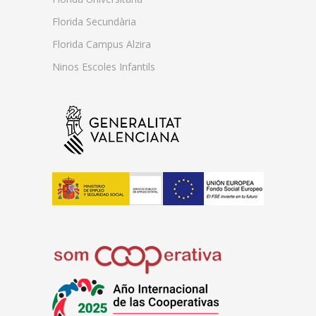
Florida Secundària
Florida Campus Alzira
Ninos Escoles Infantils