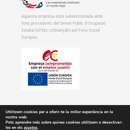
Aquesta empresa està subvencionada amb
fons procedents del Servei Públic d'Ocupació
Estatal (SPEE) cofinançats pel Fons Social
Europeu.
Utilitzem cookies per a oferir-te la millor experiència en la
nostra web.
© 2026 Florida Centre de Formació.
Pots aprendre més sobre quines cookies utilitzem o desactivar-
les en els
ajustos
.