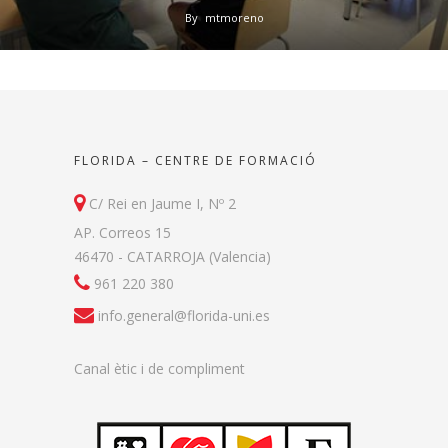
By
mtmoreno
FLORIDA – CENTRE DE FORMACIÓ
C/ Rei en Jaume I, Nº 2
AP. Correos 15
46470 - CATARROJA (Valencia)
961 220 380
info.general@florida-uni.es
Canal ètic i de compliment