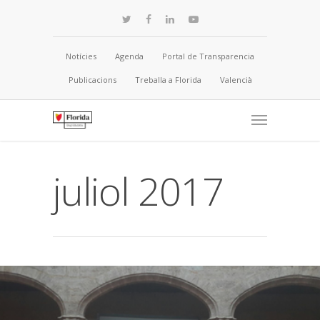
Notícies
Agenda
Portal de Transparencia
Publicacions
Treballa a Florida
Valencià
juliol 2017