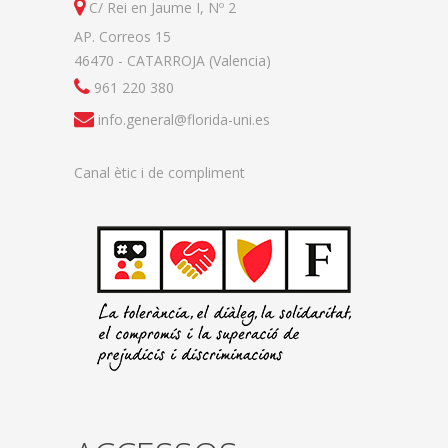
C/ Rei en Jaume I, Nº 2
AP. Correos 15
46470 - CATARROJA (Valencia)
961 220 380
info.general@florida-uni.es
Canal ètic i de compliment