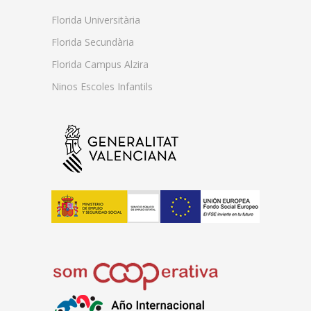
Florida Universitària
Florida Secundària
Florida Campus Alzira
Ninos Escoles Infantils