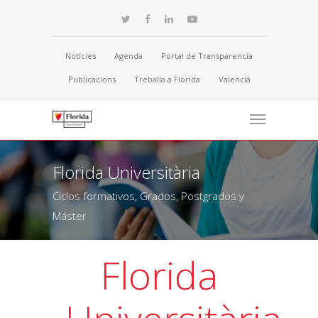
Notícies
Agenda
Portal de Transparencia
Publicacions
Treballa a Florida
Valencià
Florida Universitària
Ciclos formativos, Grados, Postgrados y
Máster
Florida