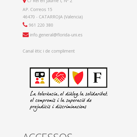
C/ Rei en Jaume I, Nº 2
AP. Correos 15
46470 - CATARROJA (Valencia)
961 220 380
info.general@florida-uni.es
Canal ètic i de compliment