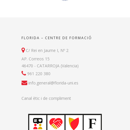
FLORIDA – CENTRE DE FORMACIÓ
C/ Rei en Jaume I, Nº 2
AP. Correos 15
46470 - CATARROJA (Valencia)
961 220 380
info.general@florida-uni.es
Canal ètic i de compliment