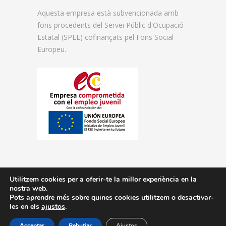
Aquesta empresa està subvencionada amb
fons procedents del Servei Públic d'Ocupació
Estatal (SPEE) cofinançats pel Fons Social
Europeu.
Utilitzem cookies per a oferir-te la millor experiència en la
nostra web.
© 2026 Florida Centre de Formació.
Pots aprendre més sobre quines cookies utilitzem o desactivar-
les en els
ajustos
.
Acceptar
Rebutjar
Ajustos