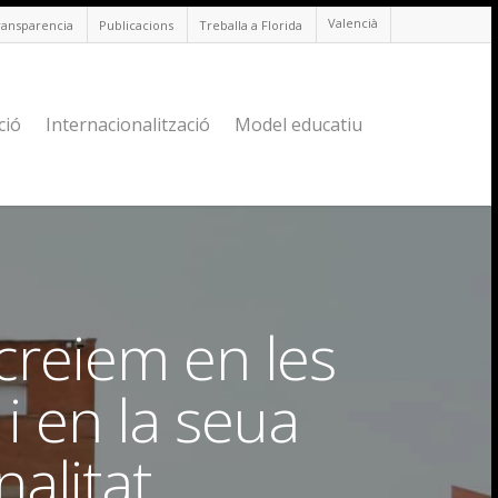
Valencià
ransparencia
Publicacions
Treballa a Florida
ció
Internacionalització
Model educatiu
 creiem en les
i en la seua
nalitat