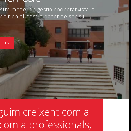
ostre model de gestió cooperativista, al
idir en el nostre paper de socis i
CIES
eguim creixent com a
com a professionals,