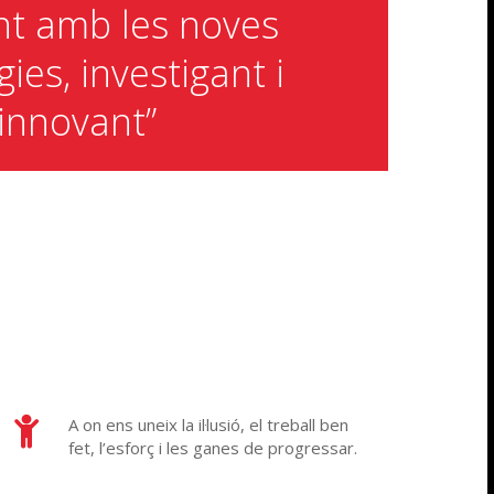
nt amb les noves
ies, investigant i
innovant”
A on ens uneix la il·lusió, el treball ben
fet, l’esforç i les ganes de progressar.