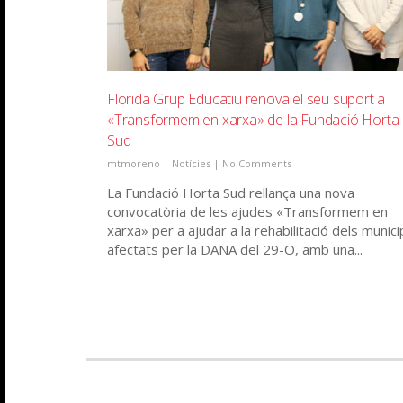
Florida Grup Educatiu renova el seu suport a
«Transformem en xarxa» de la Fundació Horta
Sud
mtmoreno
|
Notícies
|
No Comments
La Fundació Horta Sud rellança una nova
convocatòria de les ajudes «Transformem en
xarxa» per a ajudar a la rehabilitació dels munici
afectats per la DANA del 29-O, amb una...