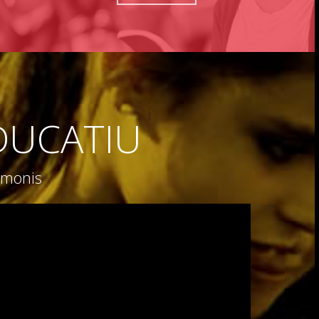
DUCATIU
timonis