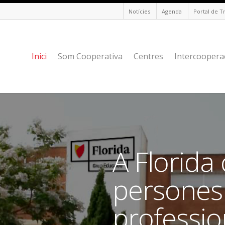
Notícies
Agenda
Portal de T
Inici
Som Cooperativa
Centres
Intercoopera
A Florida
persones 
professio