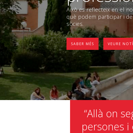
Això es reflecteix en el n
què podem participar i dec
sòcies.
SABER MÉS
VEURE NOTÍ
“Allà on s
persones i 