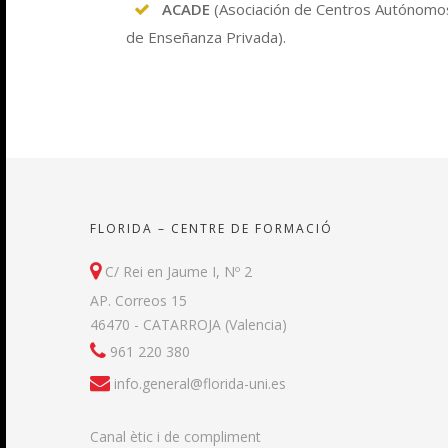
ACADE
(Asociación de Centros Autónomo
de Enseñanza Privada).
FLORIDA – CENTRE DE FORMACIÓ
C/ Rei en Jaume I, Nº 2
AP. Correos 15
46470 - CATARROJA (Valencia)
961 220 380
info.general@florida-uni.es
Canal ètic i de compliment