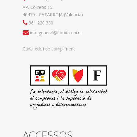
AP. Correos 15
46470 - CATARROJA (Valencia)
961 220 380
info.general@florida-uni.es
Canal ètic i de compliment
ACCESSOS