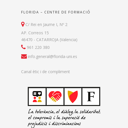
FLORIDA – CENTRE DE FORMACIÓ
C/ Rei en Jaume I, Nº 2
AP. Correos 15
46470 - CATARROJA (Valencia)
961 220 380
info.general@florida-uni.es
Canal ètic i de compliment