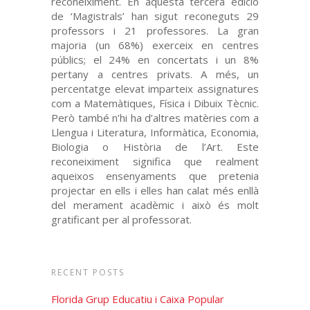
reconeiximent. En aquesta tercera edició
de ‘Magistrals’ han sigut reconeguts 29
professors i 21 professores. La gran
majoria (un 68%) exerceix en centres
públics; el 24% en concertats i un 8%
pertany a centres privats. A més, un
percentatge elevat imparteix assignatures
com a Matemàtiques, Física i Dibuix Tècnic.
Però també n’hi ha d’altres matèries com a
Llengua i Literatura, Informàtica, Economia,
Biologia o Història de l’Art. Este
reconeiximent significa que realment
aqueixos ensenyaments que pretenia
projectar en ells i elles han calat més enllà
del merament acadèmic i això és molt
gratificant per al professorat.
RECENT POSTS
Florida Grup Educatiu i Caixa Popular