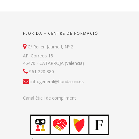
FLORIDA – CENTRE DE FORMACIÓ
C/ Rei en Jaume I, Nº 2
AP. Correos 15
46470 - CATARROJA (Valencia)
961 220 380
info.general@florida-uni.es
Canal ètic i de compliment