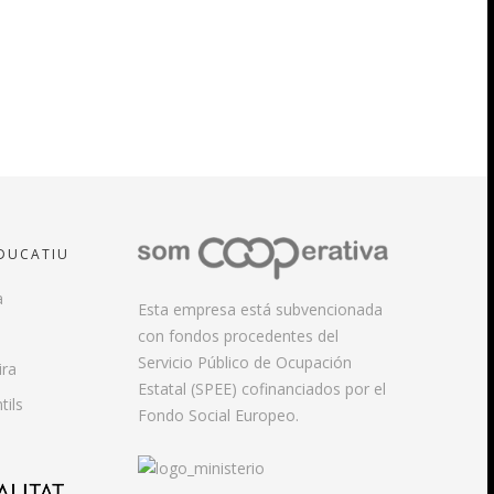
EDUCATIU
a
Esta empresa está subvencionada
con fondos procedentes del
Servicio Público de Ocupación
ira
Estatal (SPEE) cofinanciados por el
tils
Fondo Social Europeo.