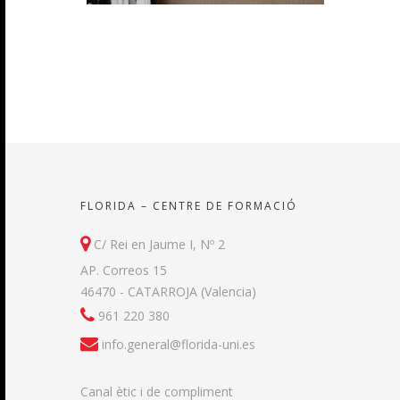
FLORIDA – CENTRE DE FORMACIÓ
C/ Rei en Jaume I, Nº 2
AP. Correos 15
46470 - CATARROJA (Valencia)
961 220 380
info.general@florida-uni.es
Canal ètic i de compliment