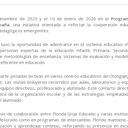
e diciembre de 2025 y el 10 de enero de 2026 en el
Progra
spaña
, una iniciativa orientada a reforzar la cooperación edu
 pedagógicos emergentes.
a tuvo la oportunidad de adentrarse en el sistema educativo c
ersonas expertas de la educación Infantil, Primaria, Secund
izar metodologías de enseñanza, sistemas de evaluación y mode
referente en educación.
rtir jornadas lectivas en varios centros educativos de Chongqin
. Las visitas incluyeron recorridos por aulas, laboratorios y es
equipos directivos, profesorado y alumnado. Este contacto direc
áctica de la organización escolar y de las estrategias empleada
el alumnado.
neas de colaboración entre Florida Grup Educatiu y varias institu
rofesorado como en programas de intercambio. Florida mantiene 
zación y aprendizaje continuo, reforzando su presencia en inici