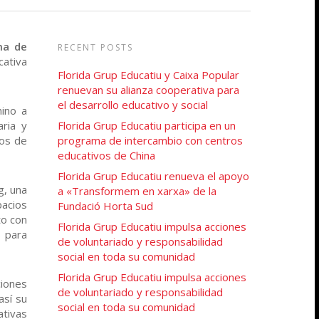
ma de
RECENT POSTS
cativa
Florida Grup Educatiu y Caixa Popular
renuevan su alianza cooperativa para
el desarrollo educativo y social
hino a
aria y
Florida Grup Educatiu participa en un
los de
programa de intercambio con centros
educativos de China
Florida Grup Educatiu renueva el apoyo
g, una
a «Transformem en xarxa» de la
pacios
Fundació Horta Sud
to con
Florida Grup Educatiu impulsa acciones
s para
de voluntariado y responsabilidad
social en toda su comunidad
Florida Grup Educatiu impulsa acciones
ciones
de voluntariado y responsabilidad
así su
social en toda su comunidad
ativas