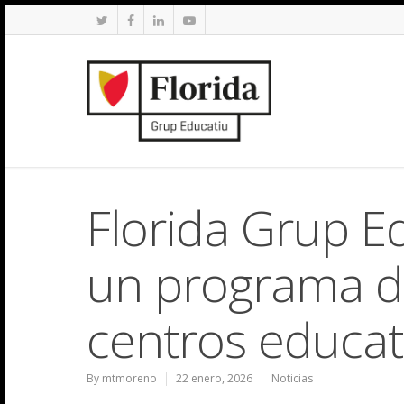
Florida Grup Ed
un programa d
centros educat
By
mtmoreno
22 enero, 2026
Noticias