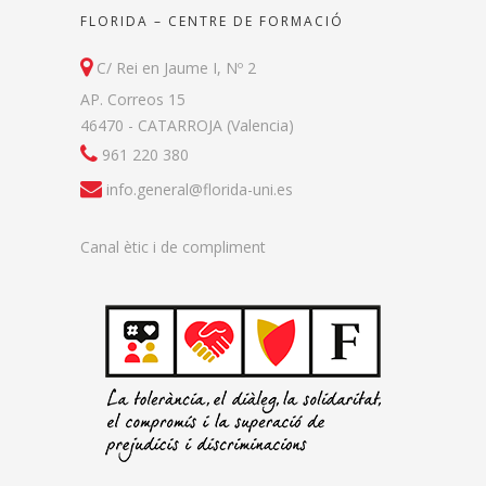
FLORIDA – CENTRE DE FORMACIÓ
C/ Rei en Jaume I, Nº 2
AP. Correos 15
46470 - CATARROJA (Valencia)
961 220 380
info.general@florida-uni.es
Canal ètic i de compliment