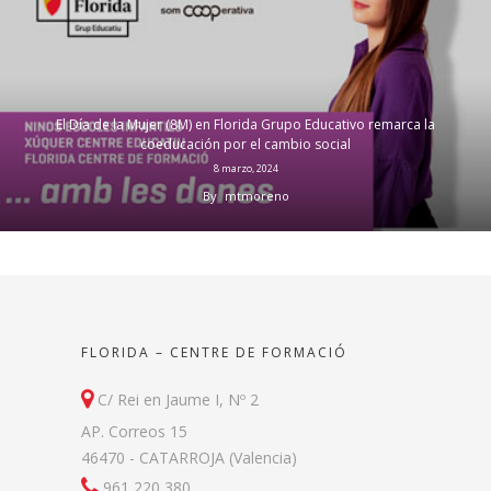
El Día de la Mujer (8M) en Florida Grupo Educativo remarca la
coeducación por el cambio social
8 marzo, 2024
By
mtmoreno
FLORIDA – CENTRE DE FORMACIÓ
C/ Rei en Jaume I, Nº 2
AP. Correos 15
46470 - CATARROJA (Valencia)
961 220 380