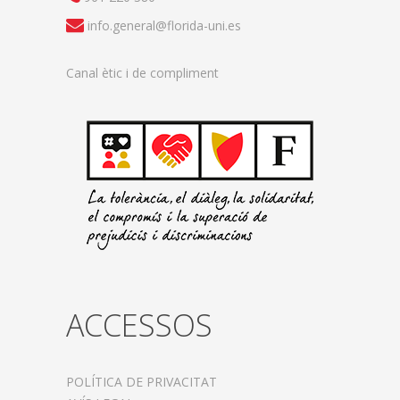
info.general@florida-uni.es
Canal ètic i de compliment
ACCESSOS
POLÍTICA DE PRIVACITAT