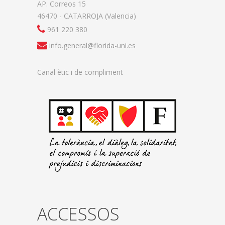
AP. Correos 15
46470 - CATARROJA (Valencia)
961 220 380
info.general@florida-uni.es
Canal ètic i de compliment
ACCESSOS