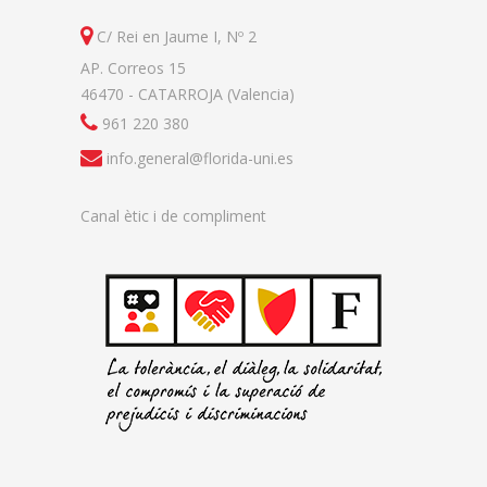
C/ Rei en Jaume I, Nº 2
AP. Correos 15
46470 - CATARROJA (Valencia)
961 220 380
info.general@florida-uni.es
Canal ètic i de compliment