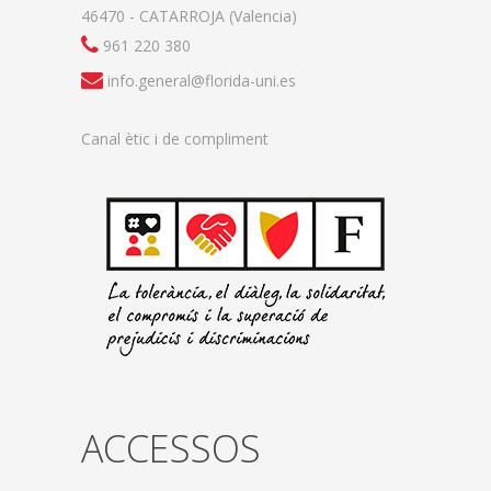
46470 - CATARROJA (Valencia)
961 220 380
info.general@florida-uni.es
Canal ètic i de compliment
ACCESSOS