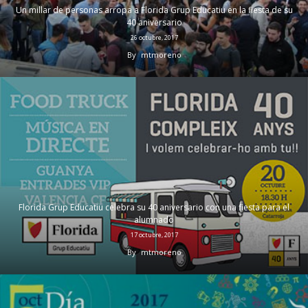
Un millar de personas arropa a Florida Grup Educatiu en la fiesta de su
40 aniversario
26 octubre, 2017
By
mtmoreno
Florida Grup Educatiu celebra su 40 aniversario con una fiesta para el
alumnado
17 octubre, 2017
By
mtmoreno