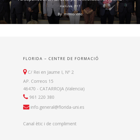
4 octubre, 2017
By
mtmoreno
FLORIDA – CENTRE DE FORMACIÓ
C/ Rei en Jaume I, Nº 2
AP. Correos 15
46470 - CATARROJA (Valencia)
961 220 380
info.general@florida-uni.es
Canal ètic i de compliment