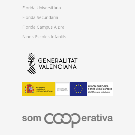
Florida Universitària
Florida Secundària
Florida Campus Alzira
Ninos Escoles Infantils